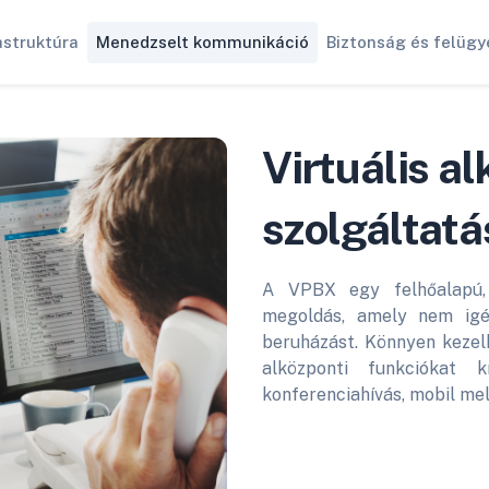
astruktúra
Menedzselt kommunikáció
Biztonság és felügy
Virtuális a
szolgáltatá
A VPBX egy felhőalapú, 
megoldás, amely nem igén
beruházást. Könnyen kezelh
alközponti funkciókat kí
konferenciahívás, mobil mel