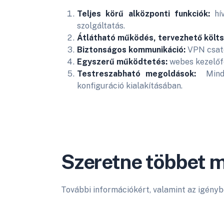
Teljes körű alközponti funkciók:
hív
szolgáltatás.
Átlátható működés, tervezhető költ
Biztonságos kommunikáció:
VPN csato
Egyszerű működtetés:
webes kezelőfe
Testreszabható megoldások:
Mind
konfiguráció kialakításában.
Szeretne többet m
További információkért, valamint az igényb