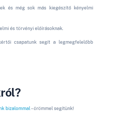
lékek és még sok más kiegészítő kényelmi
lmi és törvényi előírásoknak.
értői csapatunk segít a legmegfelelőbb
ról?
ánk bizalommal
– örömmel segítünk!