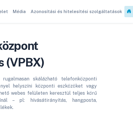
elet
Média
Azonosítási és hitelesítési szolgáltatások
lközpont
s (VPBX)
rugalmasan skálázható telefonközponti
yel helyszíni központi eszközöket vagy
ető webes felületen keresztül teljes körű
nál – pl: hívásátirányítás, hangposta,
lékek.