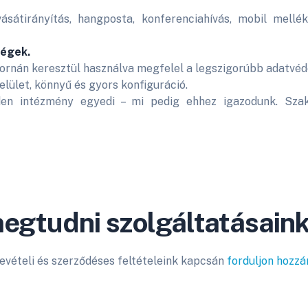
ásátirányítás, hangposta, konferenciahívás, mobil mel
ségek.
rnán keresztül használva megfelel a legszigorúbb adatvéde
lület, könnyű és gyors konfiguráció.
en intézmény egyedi – mi pedig ehhez igazodunk. Szak
egtudni szolgáltatásaink
evételi és szerződéses feltételeink kapcsán
forduljon hozz