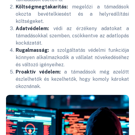
Költségmegtakarítás:
megelőzi a támadások
okozta bevételkiesést és a helyreállítási
költségeket.
Adatvédelem:
védi az érzékeny adatokat a
támadásokkal szemben, csökkentve az adatlopás
kockázatát.
Rugalmasság:
a szolgáltatás védelmi funkciója
könnyen alkalmazkodik a vállalat növekedéséhez
és változó igényeihez.
Proaktív védelem:
a támadások még azelőtt
észlelhetők és kezelhetők, hogy komoly károkat
okoznának.