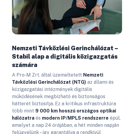
Nemzeti Távközlési Gerinchálózat –
Stabil alap a digitális közigazgatás
számára
A Pro-M Zrt. által üzemeltetett
Nemzeti
Távközlési Gerinchálózat (NTG)
az állami és
közigazgatási intézmények digitális
működésének megbízható és biztonságos
hátterét biztosítja. Ez a kritikus infrastruktúra
több mint
9 000 km hosszú országos optikai
hálózatra
és
modern IP/MPLS rendszerre
épül,
amelyet a nap 24 órájában, a hét minden napján
felügyelünk – így garantálva a rendkívül