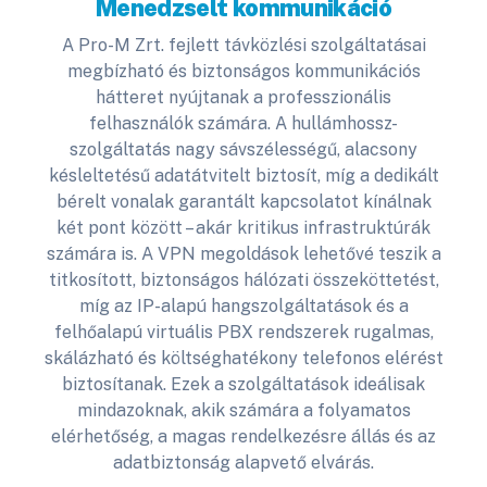
Menedzselt kommunikáció
A Pro-M Zrt. fejlett távközlési szolgáltatásai
megbízható és biztonságos kommunikációs
hátteret nyújtanak a professzionális
felhasználók számára. A hullámhossz-
szolgáltatás nagy sávszélességű, alacsony
késleltetésű adatátvitelt biztosít, míg a dedikált
bérelt vonalak garantált kapcsolatot kínálnak
két pont között – akár kritikus infrastruktúrák
számára is. A VPN megoldások lehetővé teszik a
titkosított, biztonságos hálózati összeköttetést,
míg az IP-alapú hangszolgáltatások és a
felhőalapú virtuális PBX rendszerek rugalmas,
skálázható és költséghatékony telefonos elérést
biztosítanak. Ezek a szolgáltatások ideálisak
mindazoknak, akik számára a folyamatos
elérhetőség, a magas rendelkezésre állás és az
adatbiztonság alapvető elvárás.