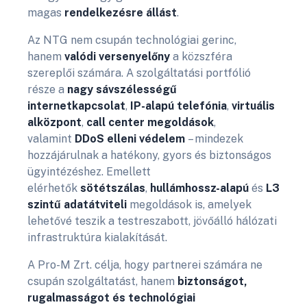
magas
rendelkezésre állást
.
Az NTG nem csupán technológiai gerinc,
hanem
valódi versenyelőny
a közszféra
szereplői számára. A szolgáltatási portfólió
része a
nagy sávszélességű
internetkapcsolat
,
IP-alapú telefónia
,
virtuális
alközpont
,
call center megoldások
,
valamint
DDoS elleni védelem
– mindezek
hozzájárulnak a hatékony, gyors és biztonságos
ügyintézéshez. Emellett
elérhetők
sötétszálas
,
hullámhossz-alapú
és
L3
szintű adatátviteli
megoldások is, amelyek
lehetővé teszik a testreszabott, jövőálló hálózati
infrastruktúra kialakítását.
A Pro-M Zrt. célja, hogy partnerei számára ne
csupán szolgáltatást, hanem
biztonságot,
rugalmasságot és technológiai